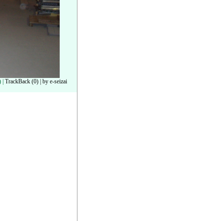
)
|
TrackBack (0)
|
by e-seizai