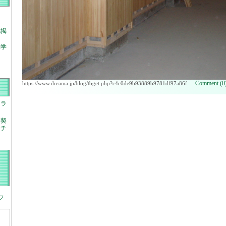
誌掲
見学
Comment (0
https://www.dreama.jp/blog/tbget.php?c4c0de9b93889b9781df97a86f
チラ
ス契
コチ
フ