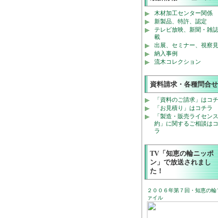
木材加工センター関係
新製品、特許、認定
テレビ放映、新聞・雑
載
出展、セミナー、視察
納入事例
流木コレクション
資料請求・各種問合せ
「資料のご請求」はコ
「お見積り」はコチラ
「製造・販売ライセン
約」に関するご相談は
ラ
TV「知恵の輪ニッポ
ン」で放送されまし
た！
２００６年第７回・知恵の輪
ァイル