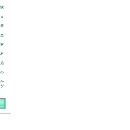
体験
げま
県産
県産
産材
産材
が施
園の
「か
」が