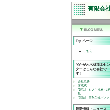
有限会
Top ページ
→
こちら
㈲かがわ木材加工セン
ターはこんな会社で
す！
会社概要
落成式
[製品] ヒノキ柱材・縁
板
[製品] 高耐久性パレッ
最新情報・ニュース