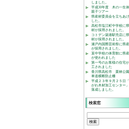
しました。
平成30年度 木の一生
親子ツアー
県産材委員会を立ちあ
した。
高松市塩江町中学校に
材が採用されました。
コトデン築港駅売店に
材が採用されました。
瀬戸内国際芸術祭に県
が採用されました。
某中学校の体育館に県
が使われました
第一号のお客様の住宅
工されました
香川県高松市 栗林公
車道横断防止柵
平成２３年９月２５日
がわ木材加工センター
落成しました。
検索窓