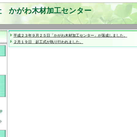
社 かがわ木材加工センター
平成２３年９月２５日「かがわ木材加工センター」が落成しました。
２月１９日 起工式が執り行われました。
甲
ト