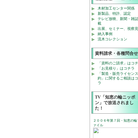
木材加工センター関係
新製品、特許、認定
テレビ放映、新聞・雑
載
出展、セミナー、視察
納入事例
流木コレクション
資料請求・各種問合せ
「資料のご請求」はコ
「お見積り」はコチラ
「製造・販売ライセン
約」に関するご相談は
ラ
TV「知恵の輪ニッポ
ン」で放送されまし
た！
２００６年第７回・知恵の輪
ァイル