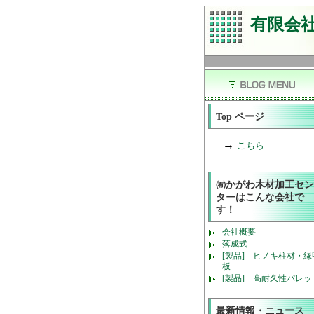
有限会
Top ページ
→
こちら
㈲かがわ木材加工セン
ターはこんな会社で
す！
会社概要
落成式
[製品] ヒノキ柱材・縁
板
[製品] 高耐久性パレッ
最新情報・ニュース