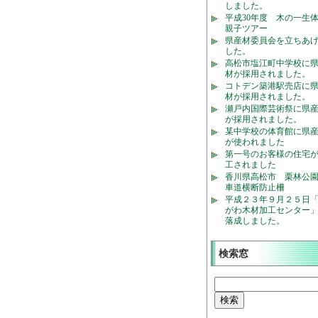
しました。
平成30年度 木の一生
親子ツアー
県産材委員会を立ちあ
した。
高松市塩江町中学校に
材が採用されました。
コトデン築港駅売店に
材が採用されました。
瀬戸内国際芸術祭に県
が採用されました。
某中学校の体育館に県
が使われました
第一号のお客様の住宅
工されました
香川県高松市 栗林公
車道横断防止柵
平成２３年９月２５日
がわ木材加工センター
落成しました。
検索窓