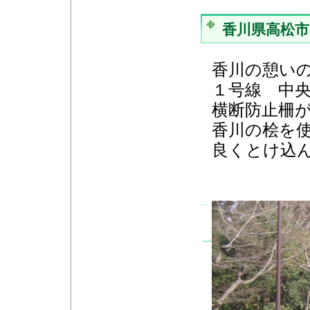
香川県高松市
香川の憩い
１号線 中
横断防止柵
香川の桧を
良くとけ込