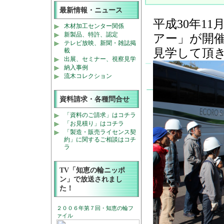
最新情報・ニュース
平成30年1
木材加工センター関係
新製品、特許、認定
アー」が開
テレビ放映、新聞・雑誌掲
見学して頂
載
出展、セミナー、視察見学
納入事例
流木コレクション
資料請求・各種問合せ
「資料のご請求」はコチラ
「お見積り」はコチラ
「製造・販売ライセンス契
約」に関するご相談はコチ
ラ
TV「知恵の輪ニッポ
ン」で放送されまし
た！
２００６年第７回・知恵の輪フ
ァイル