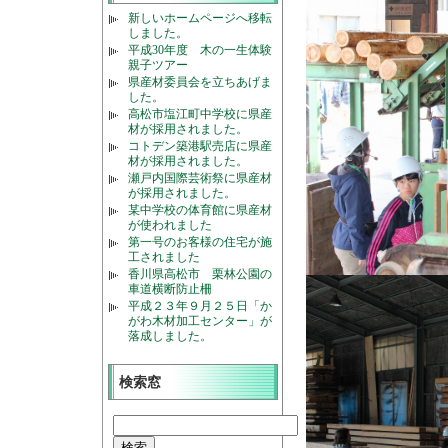
新しいホームページへ移転
しました。
平成30年度 木の一生体験
親子ツアー
県産材委員会を立ちあげま
した。
高松市塩江町中学校に県産
材が採用されました。
コトデン築港駅売店に県産
材が採用されました。
瀬戸内国際芸術祭に県産材
が採用されました。
某中学校の体育館に県産材
が使われました
第一号のお客様の住宅が施
工されました
香川県高松市 栗林公園の
車道横断防止柵
平成２３年９月２５日「か
がわ木材加工センター」が
落成しました。
検索窓