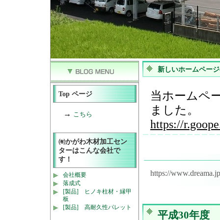
新しいホームページ
当ホームペ
Top ページ
ました。
→
こちら
https://r.goop
㈲かがわ木材加工セン
ターはこんな会社で
す！
https://www.dreama.j
会社概要
落成式
[製品] ヒノキ柱材・縁甲
板
[製品] 高耐久性パレット
平成30年度