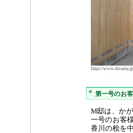
https://www.dreama.j
第一号のお
M邸は、か
一号のお客
香川の桧を