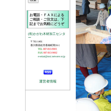
お電話・ＦＡＸによる
ご相談・ご注文は、下
記までお気軽にどうぞ
(有)かがわ木材加工センタ
ー
〒761-1401
香川県高松市香南町岡16-1
TEL
087-813-9001
FAX
087-813-9002
e-seizai@mxi.netwave.or.jp
運営者情報